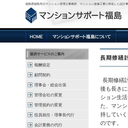
福島県福島市のマンション管理士事務所 マンション改修工事に特化した設計
提供サービスのご案内
報酬規定
顧問契約
長期修繕
理事会・総会出張
後も長きに
管理会社の変更
ション生活
管理規約の変更
た、マンシ
持していく
役員就任・理事長代行
のです。
会計業務の代行