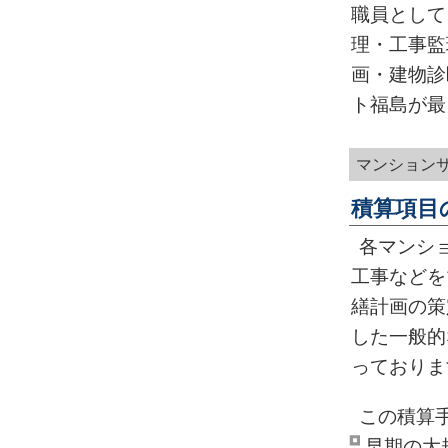
職員として
理・工事監
画・建物診
ト福島が最
マンション
積算項目
各マンシ
工事などを
繕計画の策
した一般的
っておりま
この積算
早期の大